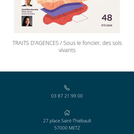
TRAITS D’AGENCES / Sous le foncier, des sols
vivants
03 87 21 99 00
27 place Saint-Thiébault
57000 METZ