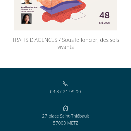
TRAITS D’AGENCES / Sous le foncier, des sols
vivants
03 87 21 99 00
27 place Saint-Thiébault
57000 METZ