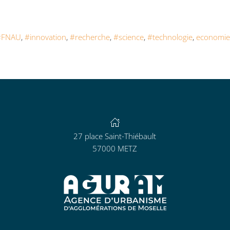
#FNAU
,
#innovation
,
#recherche
,
#science
,
#technologie
,
economie
27 place Saint-Thiébault
57000 METZ