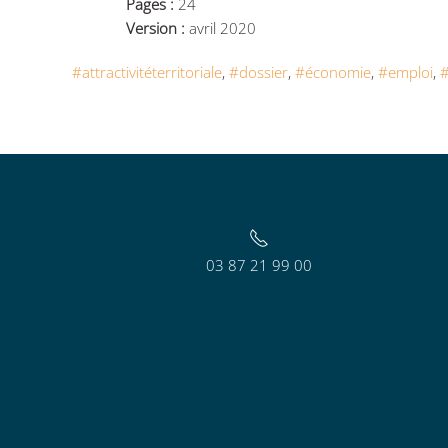
Pages :
24
Version :
avril 2020
#attractivitéterritoriale
,
#dossier
,
#économie
,
#emploi
,
03 87 21 99 00