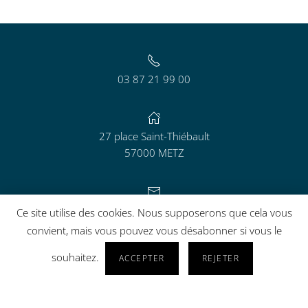
03 87 21 99 00
27 place Saint-Thiébault
57000 METZ
contact@aguram.org
Ce site utilise des cookies. Nous supposerons que cela vous
convient, mais vous pouvez vous désabonner si vous le
souhaitez.
ACCEPTER
REJETER