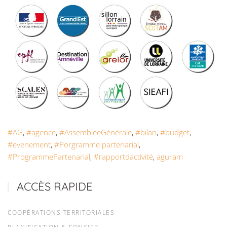
#AG
,
#agence
,
#AssembléeGénérale
,
#bilan
,
#budget
,
#evenement
,
#Porgramme partenarial
,
#ProgrammePartenarial
,
#rapportdactivité
,
aguram
ACCÈS RAPIDE
COOPÉRATIONS TERRITORIALES