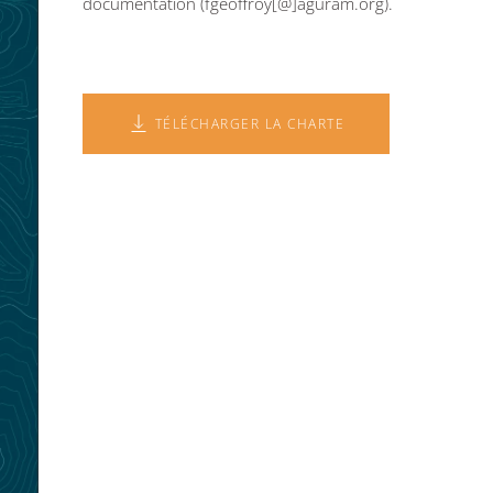
documentation (fgeoffroy[@]aguram.org)
.
TÉLÉCHARGER LA CHARTE