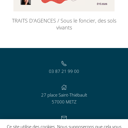
TRAITS D’AGENCES / Sous le foncier, des sols
vivants
03 87 21 99 00
27 place Saint-Thiébault
57000 METZ
contact@aguram.org
Ce site utilise des cookies. Nous supposerons que cela vous